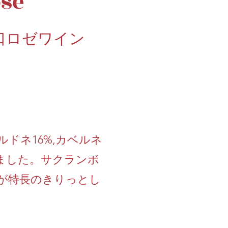
se
口ロゼワイン
ルドネ16%,カベルネ
りました。サクランボ
が特長のきりっとし