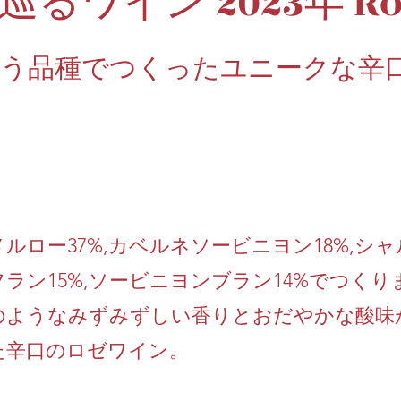
巡るワイン 2023年 Ro
どう品種でつくったユニークな辛
メルロー37%,カベルネソービニヨン18%,シャ
フラン15%,ソービニヨンブラン14%でつく
のようなみずみずしい香りとおだやかな酸味
た辛口のロゼワイン。