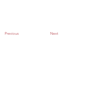
Previous
Next
八ヶ岳はらむらワイナリー
〒391-0100 長野県諏訪郡原村8926-1​
0266-78-5812
info@haramura-winery.com